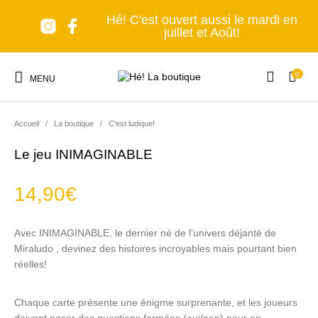
Hé! C'est ouvert aussi le mardi en
juillet et Août!
0
MENU
Accueil
/
La boutique
/
C'est ludique!
Le jeu INIMAGINABLE
14,90
€
Nouveaux produits
Les accessoires
A table!
Tous en cuisine
Avec INIMAGINABLE, le dernier né de l’univers déjanté de
Miraludo , devinez des histoires incroyables mais pourtant bien
Lumière, s'il vous
Senteurs et Bien-
Nomade forever
C'est déco!
réelles!
plaît!
être
Chaque carte présente une énigme surprenante, et les joueurs
doivent poser des questions fermées (oui/non) pour en