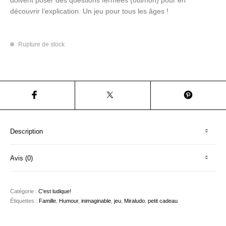
Hé! les T-shirts
C'est ludique!
Le mobilier
découvrir l’explication. Un jeu pour tous les âges !
Rupture de stock
Description
Avis (0)
Catégorie :
C'est ludique!
Étiquettes :
Famille
,
Humour
,
inimaginable
,
jeu
,
Miraludo
,
petit cadeau