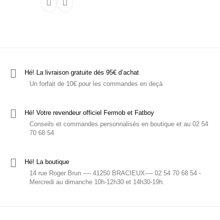
Ce produit a plusieurs variations. Les options p
Hé! La livraison gratuite dés 95€ d’achat
Un forfait de 10€ pour les commandes en deçà
Hé! Votre revendeur officiel Fermob et Fatboy
Conseils et commandes personnalisés en boutique et au 02 54
70 68 54
Hé! La boutique
14 rue Roger Brun ---- 41250 BRACIEUX---- 02 54 70 68 54 -
Mercredi au dimanche 10h-12h30 et 14h30-19h.