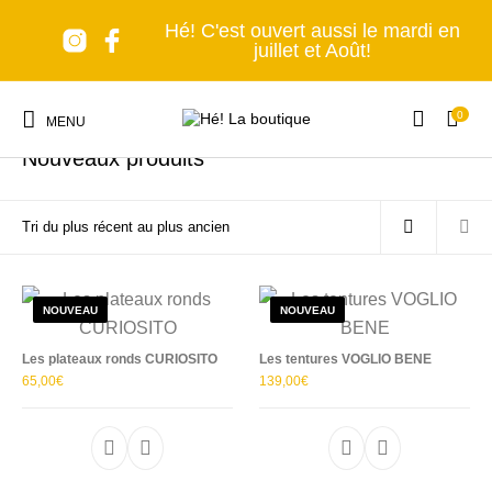
Hé! C'est ouvert aussi le mardi en
juillet et Août!
0
Accueil
/
La boutique
MENU
Nouveaux produits
Nouveaux produits
Les accessoires
A table!
Tous en cuisine
NOUVEAU
NOUVEAU
Les plateaux ronds CURIOSITO
Les tentures VOGLIO BENE
65,00
€
139,00
€
Lumière, s'il vous
Senteurs et Bien-
Nomade forever
C'est déco!
plaît!
être
Ce produit a plusieurs variations. Les options p
Ce produit a plu