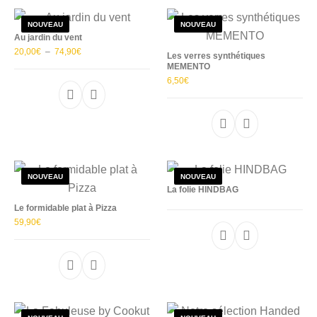
Hé! les T-shirts
C'est ludique!
Le mobilier
NOUVEAU
NOUVEAU
Au jardin du vent
Plage de prix : 20,00€ à 74,90€
20,00
€
–
74,90
€
Les verres synthétiques
MEMENTO
6,50
€
Ce produit a plusieurs variations. Les options p
Ce produit a plu
NOUVEAU
NOUVEAU
La folie HINDBAG
Le formidable plat à Pizza
59,90
€
Ce produit a plusieurs variations. Les options p