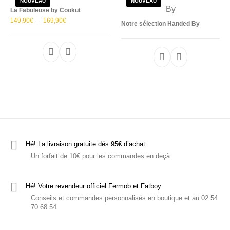
NOUVEAU
NOUVEAU
La Fabuleuse by Cookut
Plage de prix : 149,90€ à 169,90€
149,90
€
–
169,90
€
Notre sélection Handed By
Ce produit a plusieurs variations. Les options p
Hé! La livraison gratuite dés 95€ d’achat
Un forfait de 10€ pour les commandes en deçà
Hé! Votre revendeur officiel Fermob et Fatboy
Conseils et commandes personnalisés en boutique et au 02 54
70 68 54