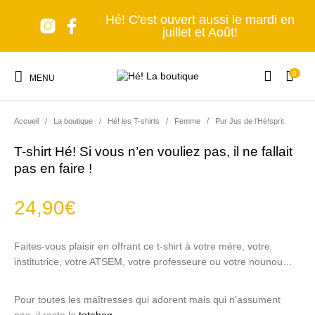
Hé! C'est ouvert aussi le mardi en
juillet et Août!
0
MENU
Accueil
/
La boutique
/
Hé! les T-shirts
/
Femme
/
Pur Jus de l’Hé!sprit
T-shirt Hé! Si vous n’en vouliez pas, il ne fallait
pas en faire !
Nouveaux produits
Les accessoires
A table!
Tous en cuisine
24,90
€
Faites-vous plaisir en offrant ce t-shirt à votre mère, votre
Lumière, s'il vous
Senteurs et Bien-
Nomade forever
C'est déco!
institutrice, votre ATSEM, votre professeure ou votre nounou…
plaît!
être
Pour toutes les maîtresses qui adorent mais qui n’assument