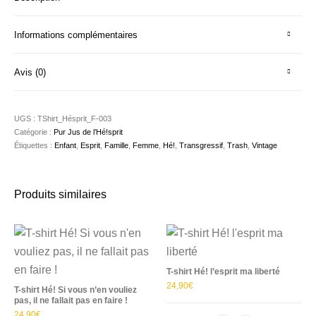
Informations complémentaires
Avis (0)
UGS :
TShirt_Hésprit_F-003
Catégorie :
Pur Jus de l’Hé!sprit
Étiquettes :
Enfant
,
Esprit
,
Famille
,
Femme
,
Hé!
,
Transgressif
,
Trash
,
Vintage
Produits similaires
T-shirt Hé! l’esprit ma liberté
24,90
€
T-shirt Hé! Si vous n’en vouliez
pas, il ne fallait pas en faire !
24,90
€