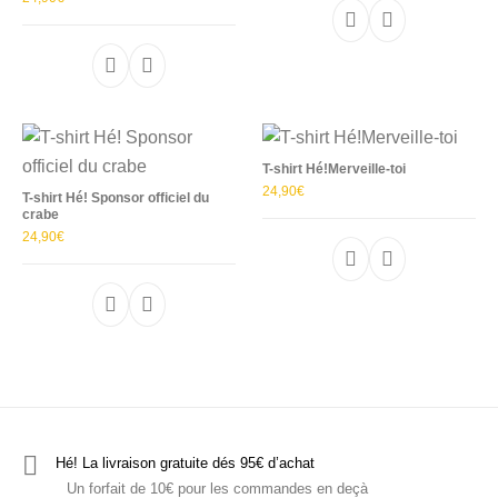
Ce produit a plu
Ce produit a plusieurs variations. Les options p
T-shirt Hé!Merveille-toi
24,90
€
T-shirt Hé! Sponsor officiel du
crabe
24,90
€
Ce produit a plu
Ce produit a plusieurs variations. Les options p
Hé! La livraison gratuite dés 95€ d’achat
Un forfait de 10€ pour les commandes en deçà