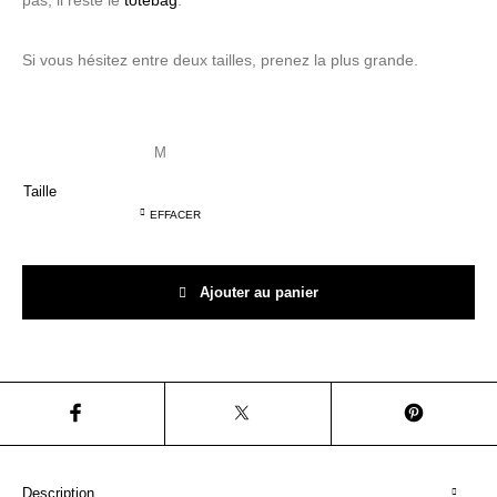
pas, il reste le
totebag
.
Hé! les T-shirts
C'est ludique!
Le mobilier
Si vous hésitez entre deux tailles, prenez la plus grande.
Taille
EFFACER
quantité de T-shirt Hé! Si vous n'en vouliez pas, il ne fallait pas en faire !
Ajouter au panier
Description