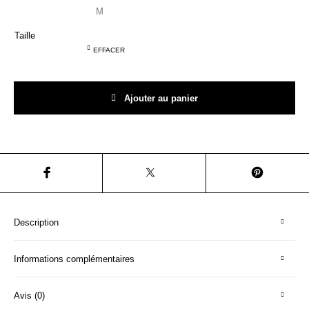
Hé! les T-shirts
C'est ludique!
Le mobilier
Taille
EFFACER
quantité de T-shirt Hé!Merveille-toi
Ajouter au panier
Description
Informations complémentaires
Avis (0)