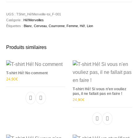
UGS :
TShirt_Hé!Merveille-toi_F-001
Catégorie :
Hé!Merveilles
Étiquettes :
Blanc
,
Cerveau
,
Courronne
,
Femme
,
Hé!
,
Lion
Produits similaires
T-shirt Hé! No comment
24,90
€
T-shirt Hé! Si vous n’en vouliez
pas, il ne fallait pas en faire !
24,90
€
Ce produit a plusieurs variations. Les options p
Ce produit a plu