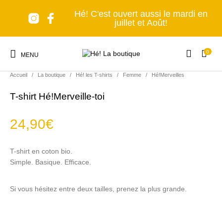
Hé! C'est ouvert aussi le mardi en
juillet et Août!
0
MENU
Accueil
/
La boutique
/
Hé! les T-shirts
/
Femme
/
Hé!Merveilles
T-shirt Hé!Merveille-toi
24,90
€
Nouveaux produits
Les accessoires
A table!
Tous en cuisine
T-shirt en coton bio.
Simple. Basique. Efficace.
Lumière, s'il vous
Senteurs et Bien-
Nomade forever
C'est déco!
plaît!
être
Si vous hésitez entre deux tailles, prenez la plus grande.