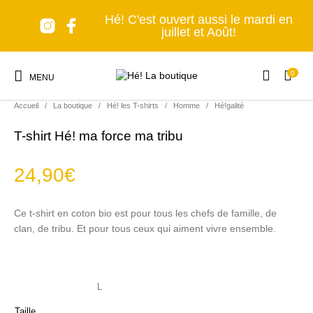
Hé! C'est ouvert aussi le mardi en
juillet et Août!
0
MENU
Accueil
/
La boutique
/
Hé! les T-shirts
/
Homme
/
Hé!galité
T-shirt Hé! ma force ma tribu
24,90
€
Nouveaux produits
Les accessoires
A table!
Tous en cuisine
Ce t-shirt en coton bio est pour tous les chefs de famille, de
clan, de tribu. Et pour tous ceux qui aiment vivre ensemble.
Lumière, s'il vous
Senteurs et Bien-
Nomade forever
C'est déco!
plaît!
être
Taille