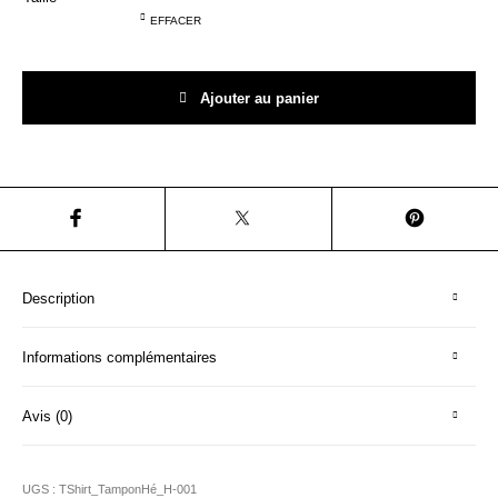
Hé! les T-shirts
C'est ludique!
Le mobilier
EFFACER
quantité de T-shirt Hé! ma force ma tribu
Ajouter au panier
Description
Informations complémentaires
Avis (0)
UGS :
TShirt_TamponHé_H-001