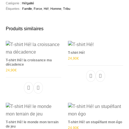
Catégorie :
Hé!galité
Étiquettes :
Famille
,
Force
,
Hé!
,
Homme
,
Tribu
Produits similaires
T-shirt Hé!
24,90
€
T-shirt Hé! la croissance ma
décadence
24,90
€
Ce produit a plu
Ce produit a plusieurs variations. Les options p
T-shirt Hé! le monde mon terrain
T-shirt Hé! un stupéfiant mon égo
de jeu
24,90
€