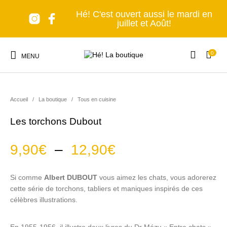
Hé! C'est ouvert aussi le mardi en
juillet et Août!
0
MENU
Accueil
/
La boutique
/
Tous en cuisine
Les torchons Dubout
Nouveaux produits
Les accessoires
A table!
Tous en cuisine
Plage de prix : 9
9,90
€
–
12,90
€
Si comme
Albert DUBOUT
vous aimez les chats, vous adorerez
Lumière, s'il vous
Senteurs et Bien-
Nomade forever
C'est déco!
cette série de torchons, tabliers et maniques inspirés de ces
plaît!
être
célèbres illustrations.