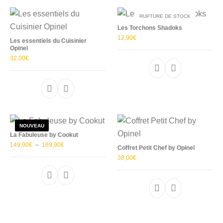
RUPTURE DE STOCK
Les Torchons Shadoks
12,90
€
Les essentiels du Cuisinier
Opinel
32,00
€
Ce produit a plu
NOUVEAU
La Fabuleuse by Cookut
Plage de prix : 149,90€ à 169,90€
149,90
€
–
169,90
€
Coffret Petit Chef by Opinel
38,00
€
Ce produit a plusieurs variations. Les options p