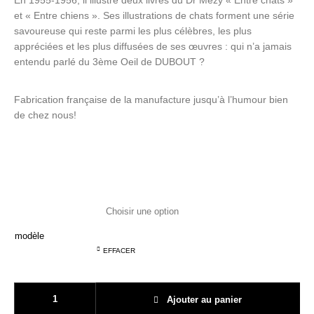
En 1955-1956, il illustre deux livres du Dr Mézy « Entre chats »
Hé! les T-shirts
C'est ludique!
Le mobilier
et « Entre chiens ». Ses illustrations de chats forment une série
savoureuse qui reste parmi les plus célèbres, les plus
appréciées et les plus diffusées de ses œuvres : qui n’a jamais
entendu parlé du 3ème Oeil de DUBOUT ?
Fabrication française de la manufacture jusqu’à l’humour bien
de chez nous!
modèle
EFFACER
quantité de Les torchons Dubout
Ajouter au panier