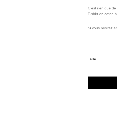
C’est rien que de 
T-shirt en coton 
Si vous hésitez en
Taille
quantité de T-shi