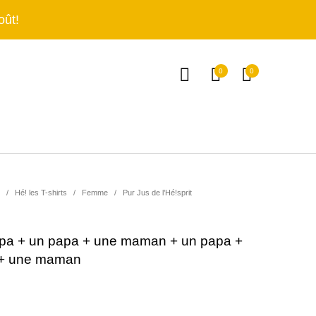
oût!
0
0
/
Hé! les T-shirts
/
Femme
/
Pur Jus de l’Hé!sprit
'il vous plaît!
C'est déco!
Senteurs et Bien-être
apa + un papa + une maman + un papa +
+ une maman