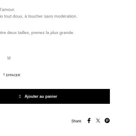
l’amour.
bio tout doux, à toucher sans modération.
tre deux tailles, prenez la plus grande.
EFFACER
rt Un papa + un papa + une maman + un papa + une maman + une maman
Ajouter au panier
Share