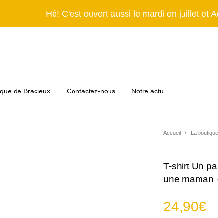
Hé! C'est ouvert aussi le mardi en juillet et A
ique de Bracieux
Contactez-nous
Notre actu
Accueil
/
La boutique
e!
Tous en cuisine
Nomade forever
Lumière, s
T-shirt Un p
une maman 
Hé! les T-shirts
C'est ludique!
Le mobilier
24,90
€