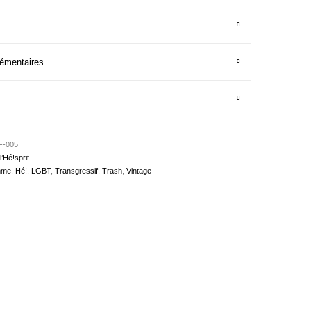
lémentaires
F-005
’Hé!sprit
mme
,
Hé!
,
LGBT
,
Transgressif
,
Trash
,
Vintage