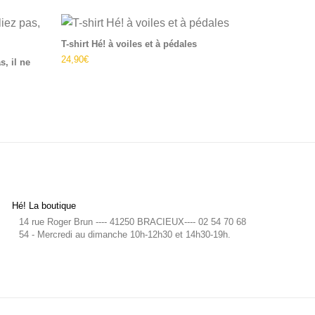
produit
tions peuvent être choisies sur la page du produit
Ce produit a plusieurs variations. Les options peuvent être ch
Ce produit a plusie
T-shirt Hé! à voiles et à pédales
24,90
€
s, il ne
Hé! La boutique
14 rue Roger Brun ---- 41250 BRACIEUX---- 02 54 70 68
54 - Mercredi au dimanche 10h-12h30 et 14h30-19h.