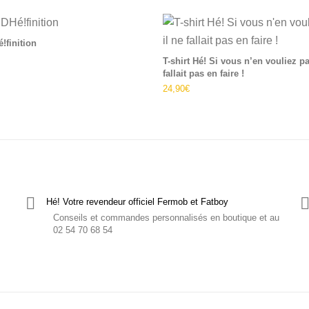
urs variations. Les options peuvent être choisies sur la page du 
Ce produit a plusieurs variations. Les op
é!finition
T-shirt Hé! Si vous n’en vouliez pa
fallait pas en faire !
24,90
€
Hé! Votre revendeur officiel Fermob et Fatboy
Conseils et commandes personnalisés en boutique et au
02 54 70 68 54