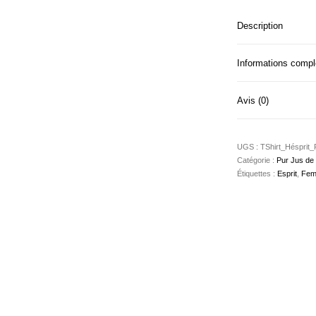
Description
Informations comp
Avis (0)
UGS :
TShirt_Hésprit_
Catégorie :
Pur Jus de l
Étiquettes :
Esprit
,
Fe