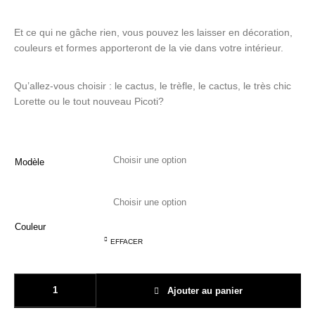
Hé! les T-shirts
C'est ludique!
Le mobilier
Et ce qui ne gâche rien, vous pouvez les laisser en décoration,
couleurs et formes apporteront de la vie dans votre intérieur.
Qu’allez-vous choisir : le cactus, le trèfle, le cactus, le très chic
Lorette ou le tout nouveau Picoti?
Modèle
Couleur
EFFACER
quantité de Les dessous de plat Fermob
Ajouter au panier