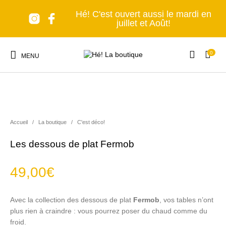
Hé! C'est ouvert aussi le mardi en
juillet et Août!
0
MENU
Accueil
/
La boutique
/
C'est déco!
Nouveaux produits
Les accessoires
A table!
Tous en cuisine
Les dessous de plat Fermob
49,00
€
Lumière, s'il vous
Senteurs et Bien-
Nomade forever
C'est déco!
plaît!
être
Avec la collection des dessous de plat
Fermob
, vos tables n’ont
plus rien à craindre : vous pourrez poser du chaud comme du
froid.