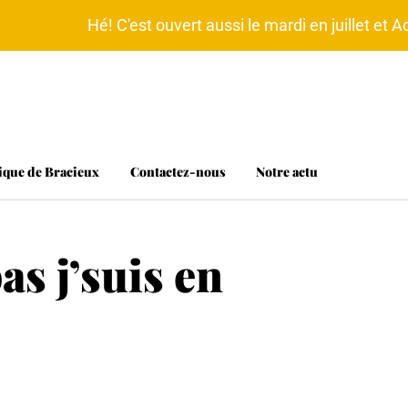
Hé! C'est ouvert aussi le mardi en juillet et A
ique de Bracieux
Contactez-nous
Notre actu
s j’suis en
e!
Tous en cuisine
Nomade forever
Lumière, s
Hé! les T-shirts
C'est ludique!
Le mobilier