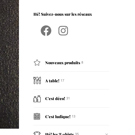
Hé! Suivez-nous sur les réseaux
Facebook
Instagram
Nouveaux produits
8
A table!
17
C'est déco!
31
C'est ludique!
13
Hé! les T-shirts
35