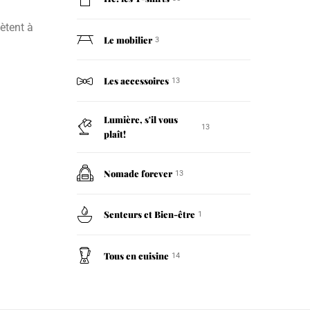
ètent à
Le mobilier
3
Les accessoires
13
Lumière, s'il vous
13
plaît!
Nomade forever
13
Senteurs et Bien-être
1
Tous en cuisine
14