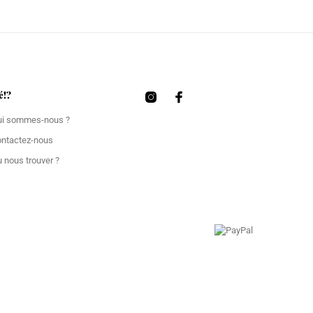
é!?
ui sommes-nous ?
ontactez-nous
 nous trouver ?