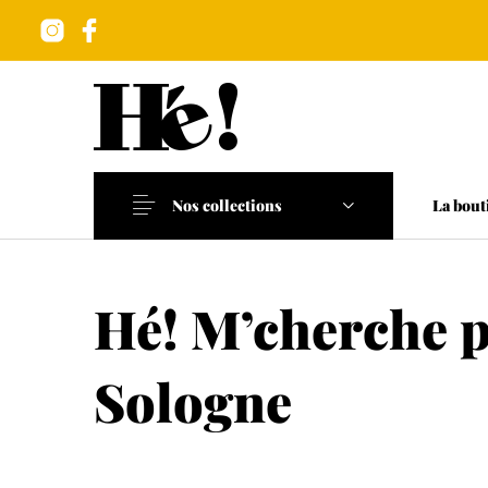
Nos collections
La bout
Hé! M’cherche pa
Nouveaux produits
Les accessoires
A tabl
Sologne