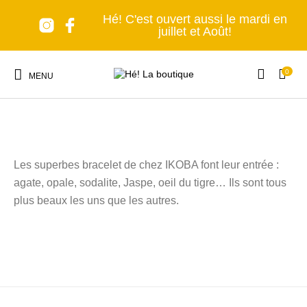
Hé! C'est ouvert aussi le mardi en
juillet et Août!
0
Hé! Les pierres naturelles
MENU
Les superbes bracelet de chez IKOBA font leur entrée :
agate, opale, sodalite, Jaspe, oeil du tigre… Ils sont tous
Nouveaux produits
Les accessoires
A table!
Tous en cuisine
plus beaux les uns que les autres.
Lumière, s'il vous
Senteurs et Bien-
Nomade forever
C'est déco!
plaît!
être