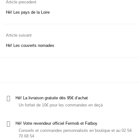
Article precedent
Hé! les T-shirts
C'est ludique!
Le mobilier
Hé! Les pays de la Loire
Article suivant
Hé! Les couverts nomades
Hé! La livraison gratuite dés 95€ d’achat
Un forfait de 10€ pour les commandes en deçà
Hé! Votre revendeur officiel Fermob et Fatboy
Conseils et commandes personnalisés en boutique et au 02 54
70 68 54