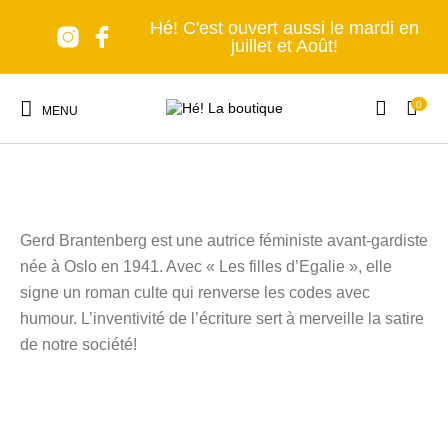
Hé! C'est ouvert aussi le mardi en
juillet et Août!
0
Hé! La reco lecture du WE.
MENU
Gerd Brantenberg est une autrice féministe avant-gardiste
née à Oslo en 1941. Avec « Les filles d’Egalie », elle
Nouveaux produits
Les accessoires
A table!
Tous en cuisine
signe un roman culte qui renverse les codes avec
humour. L’inventivité de l’écriture sert à merveille la satire
de notre société!
Lumière, s'il vous
Senteurs et Bien-
Nomade forever
C'est déco!
plaît!
être