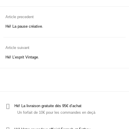
Hé! les T-shirts
C'est ludique!
Le mobilier
Article precedent
Hé! La pause créative.
Article suivant
Hé! L’esprit Vintage.
Hé! La livraison gratuite dés 95€ d’achat
Un forfait de 10€ pour les commandes en deçà