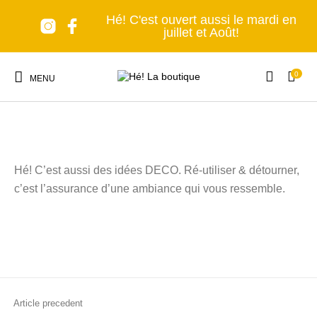
Hé! C'est ouvert aussi le mardi en
juillet et Août!
0
Hé! La mangeoire.
MENU
Hé! C’est aussi des idées DECO. Ré-utiliser & détourner,
c’est l’assurance d’une ambiance qui vous ressemble.
Nouveaux produits
Les accessoires
A table!
Tous en cuisine
Lumière, s'il vous
Senteurs et Bien-
Nomade forever
C'est déco!
plaît!
être
Article precedent