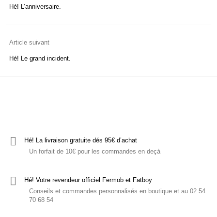
Hé! les T-shirts
C'est ludique!
Le mobilier
Hé! L’anniversaire.
Article suivant
Hé! Le grand incident.
Hé! La livraison gratuite dés 95€ d’achat
Un forfait de 10€ pour les commandes en deçà
Hé! Votre revendeur officiel Fermob et Fatboy
Conseils et commandes personnalisés en boutique et au 02 54
70 68 54