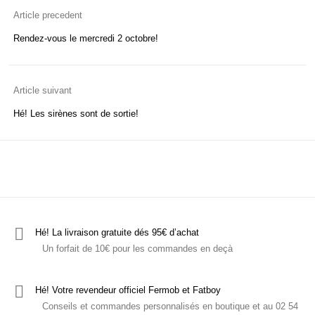
Hé! les T-shirts
C'est ludique!
Le mobilier
Article precedent
Rendez-vous le mercredi 2 octobre!
Article suivant
Hé! Les sirènes sont de sortie!
Hé! La livraison gratuite dés 95€ d’achat
Un forfait de 10€ pour les commandes en deçà
Hé! Votre revendeur officiel Fermob et Fatboy
Conseils et commandes personnalisés en boutique et au 02 54