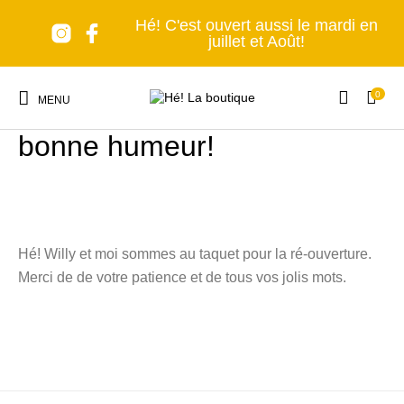
Hé! C'est ouvert aussi le mardi en
juillet et Août!
0
De retour dans la joie et la
MENU
bonne humeur!
Hé! Willy et moi sommes au taquet pour la ré-ouverture.
Nouveaux produits
Les accessoires
A table!
Tous en cuisine
Merci de de votre patience et de tous vos jolis mots.
Lumière, s'il vous
Senteurs et Bien-
Nomade forever
C'est déco!
plaît!
être