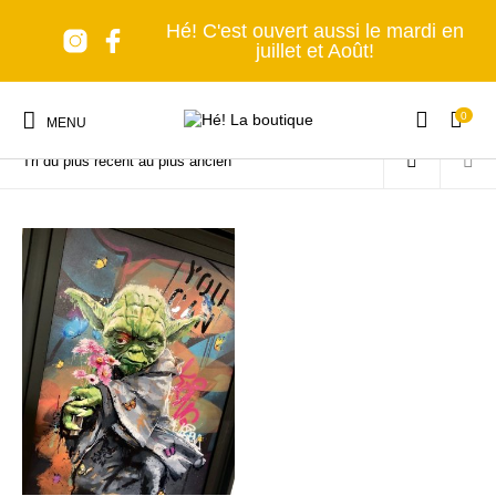
Hé! C'est ouvert aussi le mardi en
juillet et Août!
0
Accueil
/
La boutique
/
Produits identifiés “Romaric”
MENU
Nouveaux produits
Les accessoires
A table!
Tous en cuisine
Lumière, s'il vous
Senteurs et Bien-
Nomade forever
C'est déco!
plaît!
être