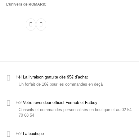
Hé! les T-shirts
C'est ludique!
Le mobilier
L’univers de ROMARIC
Hé! La livraison gratuite dés 95€ d’achat
Un forfait de 10€ pour les commandes en deçà
Hé! Votre revendeur officiel Fermob et Fatboy
Conseils et commandes personnalisés en boutique et au 02 54
70 68 54
Hé! La boutique